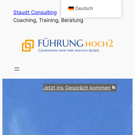
Zum
Deutsch
Staudt Consulting
Inhalt
Coaching, Training, Beratung
springen
Jetzt ins Gespräch kommen