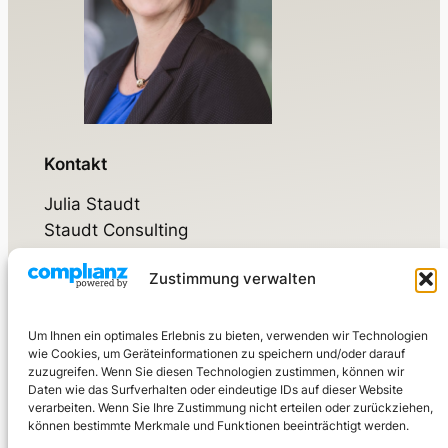
Kontakt
Julia Staudt
Staudt Consulting
Zustimmung verwalten
Walsdorfer Weg 17
65520 Bad Camberg
Um Ihnen ein optimales Erlebnis zu bieten, verwenden wir Technologien
wie Cookies, um Geräteinformationen zu speichern und/oder darauf
Mobil:
+49 160 976 3210 7
zuzugreifen. Wenn Sie diesen Technologien zustimmen, können wir
Daten wie das Surfverhalten oder eindeutige IDs auf dieser Website
kontakt@staudtconsulting.de
verarbeiten. Wenn Sie Ihre Zustimmung nicht erteilen oder zurückziehen,
können bestimmte Merkmale und Funktionen beeinträchtigt werden.
LinkedIn