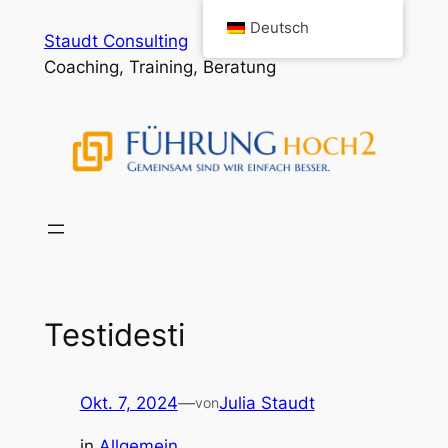
Zum
Deutsch
Staudt Consulting
Inhalt
Coaching, Training, Beratung
springen
Testidesti
Okt. 7, 2024
—
Julia Staudt
von
in
Allgemein